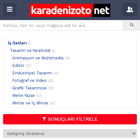
İş İlanları
()
Tasarım ve Yaratıcılık
()
Animasyon ve Multimedia
(0)
Editör
(0)
Endüstriyel Tasarım
(0)
Fotoğraf ve Video
(0)
Grafik Tasarımcısı
(0)
Metin Yazarı
(0)
Mimar ve İç Mimar
(0)
Moda ve Aksesuar Tasarımcısı
(0)
Tercüman
(0)
SONUÇLARI FİLTRELE