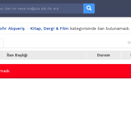
ıfır Alışveriş
Kitap, Dergi & Film
kategorisinde ilan bulunamadı.
G
r
İlan Başlığı
Durum
madı.