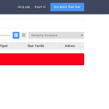
Ücretsiz İlan Ver
Giriş yap
Kayıt ol
örünüm
Fiyat
İlan Tarihi
Adres