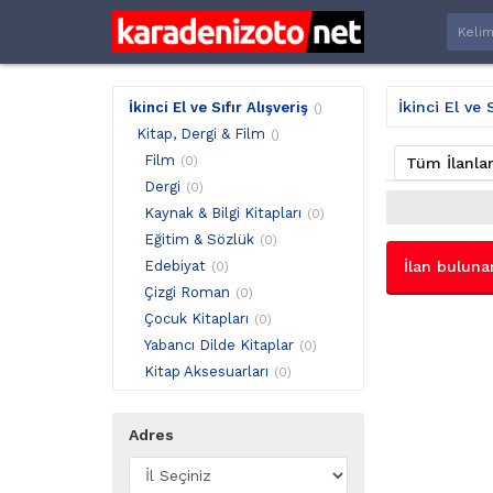
İkinci El ve S
İkinci El ve Sıfır Alışveriş
()
Kitap, Dergi & Film
()
Film
(0)
Tüm İlanla
Dergi
(0)
Kaynak & Bilgi Kitapları
(0)
Eğitim & Sözlük
(0)
Edebiyat
İlan buluna
(0)
Çizgi Roman
(0)
Çocuk Kitapları
(0)
Yabancı Dilde Kitaplar
(0)
Kitap Aksesuarları
(0)
Toplu Satış
(0)
Adres